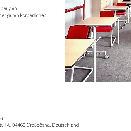
zubeugen
iner guten körperlichen
00
tr. 1A, 04463 Großpösna, Deutschland