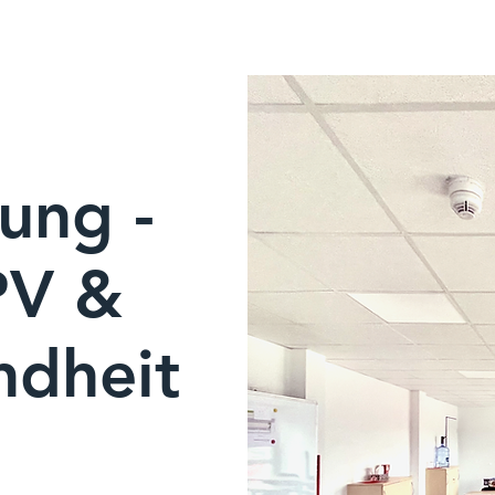
HOME
UNSER SERV
ung -
PV &
ndheit