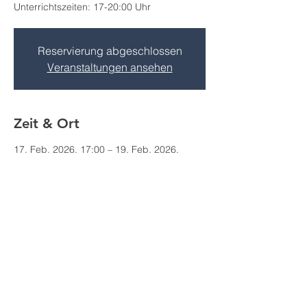
Unterrichtszeiten: 17-20:00 Uhr
Reservierung abgeschlossen
Veranstaltungen ansehen
Zeit & Ort
17. Feb. 2026, 17:00 – 19. Feb. 2026,
20:00
Großpösna, Göltzschener Str. 1A, 04463
Großpösna, Deutschland
Impressum
Datenschutz
AGB