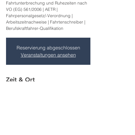
Fahrtunterbrechung und Ruhezeiten nach
VO (EG) 561/2006 | AETR |
Fahrpersonalgesetz/-Verordnung |
Arbeitszeitnachweise | Fahrtenschreiber |
Berufskraftfahrer-Qualifikation
Reservierung abgeschlossen
Veranstaltungen ansehen
Zeit & Ort
16. Feb. 2023, 07:30 – 16:30
Großpösna, Göltzschener Str. 1A, 04463
Großpösna, Deutschland