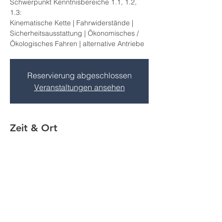
Schwerpunkt Kenntnisbereiche 1.1, 1.2,
1.3:
Kinematische Kette | Fahrwiderstände |
Sicherheitsausstattung | Ökonomisches /
Ökologisches Fahren | alternative Antriebe
Reservierung abgeschlossen
Veranstaltungen ansehen
Zeit & Ort
28. Nov. 2022, 07:30 – 16:30
Großpösna, Göltzschener Str. 1A, 04463
Großpösna, Deutschland