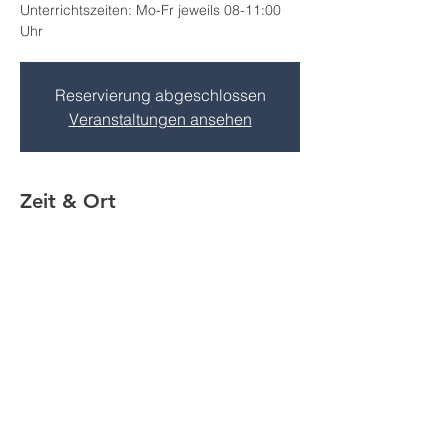
Unterrichtszeiten: Mo-Fr jeweils 08-11:00
Uhr
Reservierung abgeschlossen
Veranstaltungen ansehen
Zeit & Ort
25. März 2026, 08:00 – 09. Apr. 2026, 11:00
Großpösna, Göltzschener Str. 1A, 04463
Großpösna, Deutschland
Impressum
Datenschutz
AGB