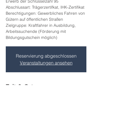
Erwerb der Schlüsselzahl 95
Abschlussart: Trägerzertifkat, IHK-Zertifikat
Berechtigungen: Gewerbliches Fahren von
Gütern auf öffentlichen Straßen
Zielgruppe: Kraftfahrer in Ausbildung,
Arbeitssuchende (Förderung mit
Bildungsgutschein möglich)
Reservierung abgeschlossen
Veranstaltungen ansehen
Zeit & Ort
27. März 2025, 08:00 – 05. Mai 2025, 16:00
Großpösna, Göltzschener Str. 1A, 04463
Großpösna, Deutschland